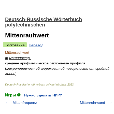
Deutsch-Russische Wörterbuch
polytechnischen
Mittenrauhwert
Толкование
Перевод
Mittenrauhwert
m
машиностр.
среднее арифметическое отклонение профиля
(
микронеровностей шероховатой поверхности от средней
линии
)
Deutsch-Russische Wörterbuch polytechnischen
.
2013
.
Игры ⚽
Нужно сделать НИР?
Mittenfrequenz
Mittenrohrwand